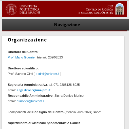
Navigazione
Organizzazione
Direttore del Centro
:
Prof. Mario Guerrieri
triennio 2020/2023
Direttore scientifico:
Prof. Saverio Cinti (
s.cinti@univpm.it
)
Segreteria Amministrativa
: tel. 071 2206128-6025
email:
segr.dimsc@univpm.it
Responsabile Amministrativo
: Sig.ra Denise Morico
email:
d.morico@univpm.it
I componenti del
Consiglio del Centro
(triennio 2021/2024)
sono:
Dipartimento di Medicina Sperimentale e Clinica